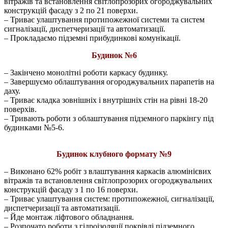
вітражів та встановлення світлопрозорих огороджувальних
конструкцій фасаду з 2 по 21 поверхи.
– Триває улаштування протипожежної системи та систем
сигналізації, диспетчеризації та автоматизації.
– Прокладаємо підземні прибудинкові комунікації.
Будинок №6
– Закінчено монолітні роботи каркасу будинку.
– Завершуємо облаштування огороджувальних парапетів на
даху.
– Триває кладка зовнішніх і внутрішніх стін на рівні 18-20
поверхів.
– Тривають роботи з облаштування підземного паркінгу під
будинками №5-6.
Будинок клубного формату №9
– Виконано 62% робіт з влаштування каркасів алюмінієвих
вітражів та встановлення світлопрозорих огороджувальних
конструкцій фасаду з 1 по 16 поверхи.
– Триває улаштування систем: протипожежної, сигналізації,
диспетчеризації та автоматизації.
– Йде монтаж ліфтового обладнання.
– Розпочато роботи з гідроізоляції покрівлі підземного