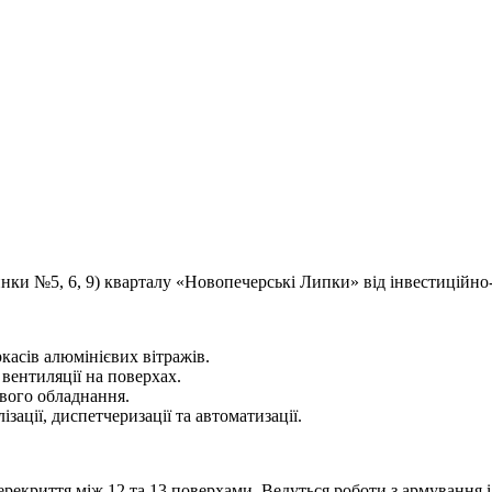
инки №5, 6, 9) кварталу «Новопечерські Липки» від інвестиційно
касів алюмінієвих вітражів.
 вентиляції на поверхах.
вого обладнання.
ації, диспетчеризації та автоматизації.
ерекриття між 12 та 13 поверхами. Ведуться роботи з армування 