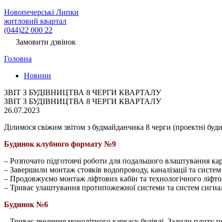
Новопечерські Липки
житловий квартал
(044)22 000 22
Замовити дзвінок
Головна
Новини
ЗВІТ З БУДІВНИЦТВА 8 ЧЕРГИ КВАРТАЛУ
ЗВІТ З БУДІВНИЦТВА 8 ЧЕРГИ КВАРТАЛУ
26.07.2023
Ділимося свіжим звітом з будмайданчика 8 черги (проектні буд
Будинок клубного формату №9
– Розпочато підготовчі роботи для подальшого влаштування кар
– Завершили монтаж стояків водопроводу, каналізації та систем
– Продовжуємо монтаж ліфтових кабін та технологічного ліфто
– Триває улаштування протипожежної системи та систем сигналіз
Будинок №6
– Триває зведення монолітного каркасу будівлі. Залили плиту п