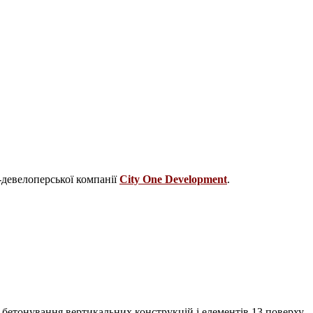
-девелоперської компанії
City One Development
.
і бетонування вертикальних конструкцій і елементів 13 поверху.