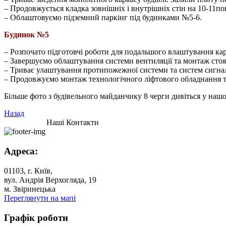
– Продовжується кладка зовнішніх і внутрішніх стін на 10-11по
– Облаштовуємо підземний паркінг під будинками №5-6.
Будинок №5
– Розпочато підготовчі роботи для подальшого влаштування кар
– Завершуємо облаштування системи вентиляції та монтаж стояк
– Триває улаштування протипожежної системи та систем сигналіз
– Продовжуємо монтаж технологічного ліфтового обладнання та
Більше фото з будівельного майданчику 8 черги дивіться у нашо
Назад
Наші Контакти
Адреса:
01103, г. Київ,
вул. Андрія Верхогляда, 19
м. Звіринецька
Переглянути на мапі
Графік роботи