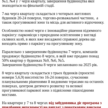
№3, №4 у 7 черзі кварталу,
завершення будівництва якої
знаходиться на фінальній стадії.
7-ма черга кварталу складається з чотирьох житлових
будинків 20-24 поверхи, торгово-розважальної частини, а
також прогулянкової зони та місць для активного відпочинку.
Особливістю нової черги є інноваційне рішення підземного
паркінгу: паркомісця з природним освітленням у вигляді
скляних колб, в яких вже висаджені справжні дерева що
виходять прямо з паркінгу на прогулянкову зону.
Паралельно з завершенням будівництва 7 черги, компанія
продовжує будівництво 8 черги, в якій вже продано понад
50% квартир у будинках №9, №6, №5
.
Завершення будівництва 8 черги заплановано на 2025 рік.
8 черга кварталу складається з трьох будинків (проєктні
номери 5,6,9) висотністю 16-24 поверхи, сучасними
планувальними рішеннями й видовими терасами на останніх
поверхах, центром дитячого розвитку та великої
прогулянкової паркової зони з підвісними пішохідними
мостами.
На квартири у 7 та 8 чергах
від забудовника
діє програма з
придбання нерухомості на виплат з початковим внеском