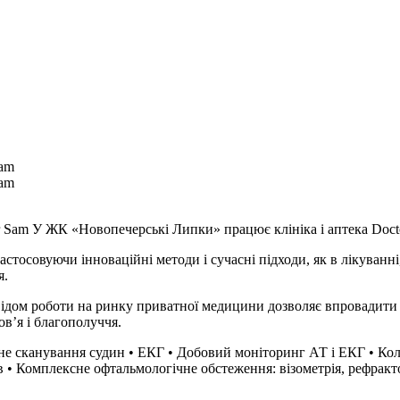
Sam
Sam
У ЖК «Новопечерські Липки» працює клініка і аптека Doct
стосовуючи інноваційні методи і сучасні підходи, як в лікуванні,
я.
ідом роботи на ринку приватної медицини дозволяє впровадити к
ов’я і благополуччя.
сне сканування судин • ЕКГ • Добовий моніторинг АТ і ЕКГ • Кол
• Комплексне офтальмологічне обстеження: візометрія, рефрактом