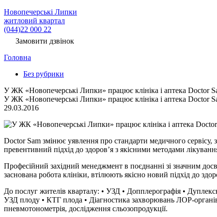
Новопечерські Липки
житловий квартал
(044)22 000 22
Замовити дзвінок
Головна
Без рубрики
У ЖК «Новопечерські Липки» працює клініка і аптека Doctor 
У ЖК «Новопечерські Липки» працює клініка і аптека Doctor 
29.03.2016
Doctor Sam змінює уявлення про стандарти медичного сервісу, за
превентивний підхід до здоров’я з якісними методами лікуванн
Професійний західний менеджмент в поєднанні зі значним досв
заснована робота клініки, втілюють якісно новий підхід до здор
До послуг жителів кварталу: • УЗД • Допплерографія • Дуплек
УЗД плоду • КТГ плода • Діагностика захворювань ЛОР-органів 
пневмотонометрія, дослідження сльозопродукції.