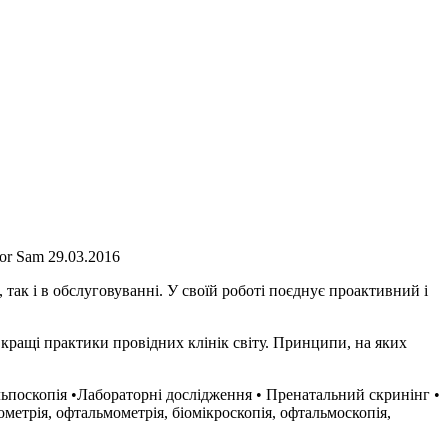
or Sam 29.03.2016
 так і в обслуговуванні. У своїй роботі поєднує проактивний і
ращі практики провідних клінік світу. Принципи, на яких
ьпоскопія •Лабораторні дослідження • Пренатальний скринінг •
етрія, офтальмометрія, біомікроскопія, офтальмоскопія,