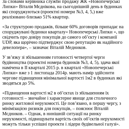
За словами керівника служби продажу ЖК «Новопечерські
Липки» Віталія Мєднікова, на сьогоднішній день в будинках
які споруджуються (проектні номери №3, 4, 5,) вже
реалізовано близько 51% квартир.
«За структурою продажів, більше 60% договорів припадає на
споруджувані будинки кварталу« Новопечерські Липки », що
свідчить про довіру покупців до самого об’єкту і компанії
UDP, яка щорічно підтверджує свою репутацію як надійного
девелопера», – зазначає Віталій Медников.
У зв’язку зі збільшенням готовності четвертої черги
будівництва (проектні номера будинків №3, 4, 5), здача якої
намічена в II кварталі 2015 р. в кварталі «Новопечерські
Липки» вже з 1 листопада 2014р. мають намір здійснити
чергове підвищення мінімальної вартості 1м2 в будинках які
зводяться до 5%.
«Підвищення вартості м2 в об’єктах із збільшенням їх
готовності – звичайне і характерне явище для столичного
ринку житлової нерухомості. Це пов’язано, в першу чергу, з
мінімізацією ризиків для покупців, – пояснює Віталій
Мєдников. – Однак, в нинішній ситуації на ринку
нерухомості, підвищувати вартість своїх об’єктів нерухомості
можуть тільки успішні проекти і лідери будівельної галузі».