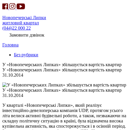
Новопечерські Липки
житловий квартал
(044)22 000 22
Замовити дзвінок
Головна
Без рубрики
У «Новопечерських Липках» збільшується вартість квартир
У «Новопечерських Липках» збільшується вартість квартир
31.10.2014
У «Новопечерських Липках» збільшується вартість квартир
31.10.2014
У кварталі «Новопечерські Липки», який реалізує
інвестиційно-девелоперська компанія UDP, протягом усього
літа велися активні будівельні роботи, а також, незважаючи на
складну політичну ситуацію в країні, була відзначена висока
купівельна активність, яка спостережується і в осінній період.