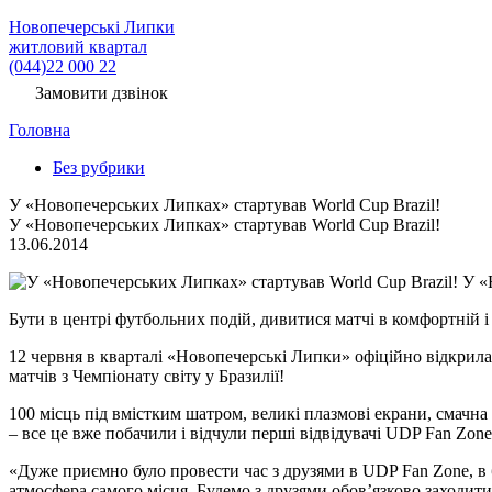
Новопечерські Липки
житловий квартал
(044)22 000 22
Замовити дзвінок
Головна
Без рубрики
У «Новопечерських Липках» стартував World Cup Brazil!
У «Новопечерських Липках» стартував World Cup Brazil!
13.06.2014
У «Н
Бути в центрі футбольних подій, дивитися матчі в комфортній і
12 червня в кварталі «Новопечерські Липки» офіційно відкрила
матчів з Чемпіонату світу у Бразилії!
100 місць під вмістким шатром, великі плазмові екрани, смачна ї
– все це вже побачили і відчули перші відвідувачі UDP Fan Zon
«Дуже приємно було провести час з друзями в UDP Fan Zone, в б
атмосфера самого місця. Будемо з друзями обов’язково заходи