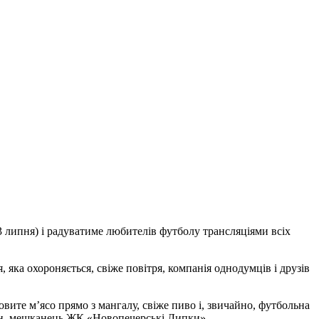
3 липня) і радуватиме любителів футболу трансляціями всіх
, яка охороняється, свіже повітря, компанія однодумців і друзів
вите м’ясо прямо з мангалу, свіже пиво і, звичайно, футбольна
хін, мешканець ЖК «Новопечерські Липки».