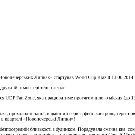
овопечерських Липках» стартував World Cup Brazil! 13.06.2014
 дружній атмосфері тепер легко!
ся UDP Fan Zone, яка працюватиме протягом цілого місяця (до 1
жа, прохолодні напої, відмінний сервіс, фейс-контроль, територія
e в кварталі «Новопечерські Липки»!
езпосередній близькості з будинком. Порадувала смачна їжа, соко
ти сюди на перегляд матчів», – поділився враженнями Сергій Му