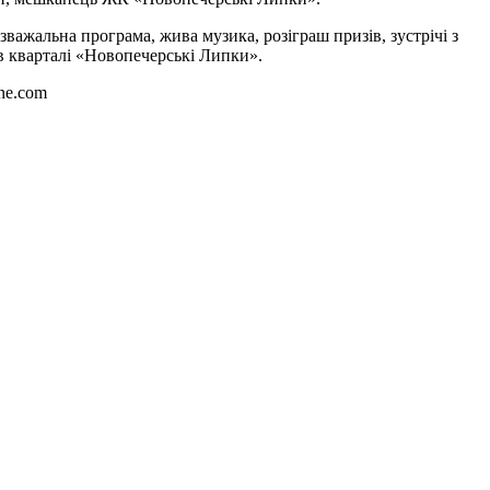
озважальна програма, жива музика, розіграш призів, зустрічі з
в кварталі «Новопечерські Липки».
one.com