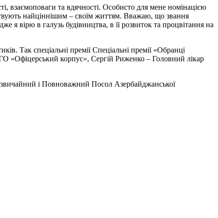
сті, взаємоповаги та вдячності. Особисто для мене номінацією
ертвують найціннішим – своїм життям. Вважаю, що звання
же я вірю в галузь будівництва, в її розвиток та процвітання на
иків. Так спеціальні премії Спеціальні премії «Обранці
 ГО «Офіцерський корпус», Сергій Риженко – Головний лікар
адзвичайний і Повноважний Посол Азербайджанської