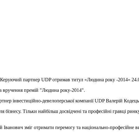
Керуючий партнер UDP отримав титул «Людина року -2014» 24.
ма вручення премій "Людина року-2014".
ртнер інвестиційно-девелоперської компанії UDP Валерій Кодец
я бізнесу. Тільки найбільш досвідчені та професійні гравці ринку
 Іванович зміг отримати перемогу та національно-професійне ви