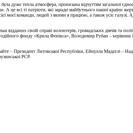
 була дуже тепла атмосфера, пронизана відчуттям загальної єдно
и. А це всі ті патріоти, які заради майбутнього нашої країни ж
ієї моєї команди, людей з якими я працюю, а також усіє галузі. Ад
ш відданих своїй справі волонтерів, громадських діячів та політ
агодійного фонду «Крила Фенікса», Володимир Рубан – керівник
айте – Президент Литовської Республіки, Ейнулла Мадатлі – Н
Грузинської РСР.