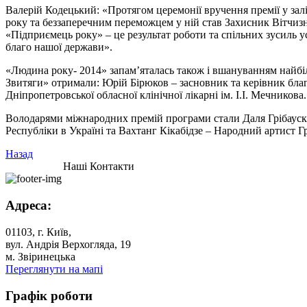
Валерій Кодецький: «Протягом церемонії вручення премії у залі
року та беззаперечним переможцем у ній став Захисник Вітчизн
«Підприємець року» – це результат роботи та спільних зусиль ус
благо нашої держави».
«Людина року- 2014» запам’яталась також і вшануванням найбіль
Звитяги» отримали: Юрій Бірюков – засновник та керівник бл
Дніпропетровської обласної клінічної лікарні ім. І.І. Мечникова.
Володарями міжнародних премій програми стали Даля Грібауск
Республіки в Україні та Вахтанг Кікабідзе – Народний артист 
Назад
Наші Контакти
Адреса:
01103, г. Київ,
вул. Андрія Верхогляда, 19
м. Звіринецька
Переглянути на мапі
Графік роботи