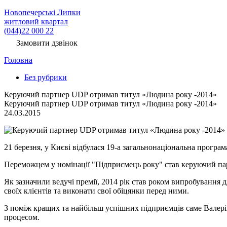
Новопечерські Липки
житловий квартал
(044)22 000 22
Замовити дзвінок
Головна
Без рубрики
Керуючий партнер UDP отримав титул «Людина року -2014»
Керуючий партнер UDP отримав титул «Людина року -2014»
24.03.2015
21 березня, у Києві відбулася 19-а загальнонаціональна програ
Переможцем у номінації "Підприємець року" став керуючий па
Як зазначили ведучі премії, 2014 рік став роком випробування дл
своїх клієнтів та виконати свої обіцянки перед ними.
З поміж кращих та найбільш успішних підприємців саме Валерій
процесом.