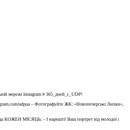
ьній мережі Instagram # 365_дней_с_UDP!
nstagram.com/udpua – Фотографуйте ЖК: «Новопечерські Липки»,
да КОЖЕН МІСЯЦЬ; – І нарешті! Ваш портрет від молодої і