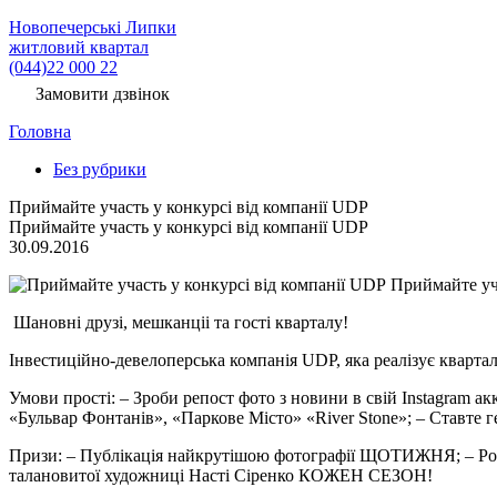
Новопечерські Липки
житловий квартал
(044)22 000 22
Замовити дзвінок
Головна
Без рубрики
Приймайте участь у конкурсі від компанії UDP
Приймайте участь у конкурсі від компанії UDP
30.09.2016
Приймайте уча
Шановні друзі, мешканціі та гості кварталу!
Інвестиційно-девелоперська компанія UDP, яка реалізує кварт
Умови прості: – Зроби репост фото з новини в свій Instagram а
«Бульвар Фонтанів», «Паркове Місто» «River Stone»; – Ставте 
Призи: – Публікація найкрутішою фотографії ЩОТИЖНЯ; – Роз
талановитої художниці Насті Сіренко КОЖЕН СЕЗОН!