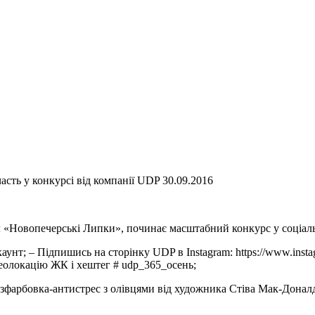
сть у конкурсі від компанії UDP 30.09.2016
ал «Новопечерські Липки», починає масштабний конкурс у соціал
ккаунт; – Підпишись на сторінку UDP в Instagram: https://www.i
геолокацію ЖК і хештег # udp_365_осень;
фарбовка-антистрес з олівцями від художника Стіва Мак-Донал