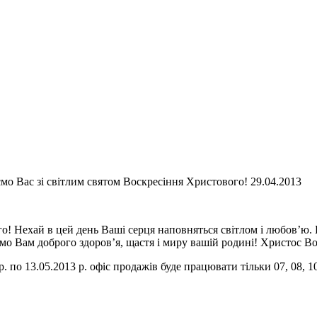
мо Вас зі світлим святом Воскресіння Христового! 29.04.2013
о! Нехай в цей день Ваші серця наповняться світлом і любов’ю. Б
мо Вам доброго здоров’я, щастя і миру вашій родині! Христос Во
р. по 13.05.2013 р. офіс продажів буде працювати тільки 07, 08, 