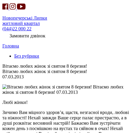
Новопечерські Липки
житловий квартал
(044)22 000 22
Замовити дзвінок
Головна
Без рубрики
Вітаємо любих жінок зі святом 8 березня!
Вітаємо любих жінок зі святом 8 березня!
07.03.2013
Вітаємо любих
жінок зі святом 8 березня! 07.03.2013
Любі жінки!
Зичимо Вам міцного здоров’я, щастя, незгасної вроди, любові
та ніжності! Нехай завжди Ваше серце палає пристрастю, а в
душі розквітає весняний настрій! Бажаємо Вам зустрічати
кожен день з посмішкою на вустах та сяйвом в очах! Нехай