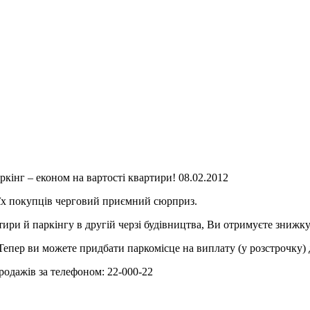
кінг – економ на вартості квартири! 08.02.2012
їх покупців черговий приємний сюрприз.
тири й паркінгу в другій черзі будівництва, Ви отримуєте знижку
 Тепер ви можете придбати паркомісце на виплату (у розстрочку)
родажів за телефоном: 22-000-22