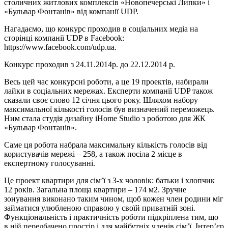
столичних житлових комплексів «Новопечерські Липки» і
«Бульвар Фонтанів» від компанії UDP.
Нагадаємо, що конкурс проходив в соціальних медіа на
сторінці компанії UDP в Facebook:
https://www.facebook.com/udp.ua.
Конкурс проходив з 24.11.2014р. до 22.12.2014 р.
Весь цей час конкурсні роботи, а це 19 проектів, набирали
лайки в соціальних мережах. Експерти компанії UDP також
сказали своє слово 12 січня цього року. Шляхом набору
максимальної кількості голосів був визначений переможець.
Ним стала студія дизайну iHome Studio з роботою для ЖК
«Бульвар Фонтанів».
Саме ця робота набрала максимальну кількість голосів від
користувачів мережі – 258, а також посіла 2 місце в
експертному голосуванні.
Це проект квартири для сім’ї з 3-х чоловік: батьки і хлопчик
12 років. Загальна площа квартири – 174 м2. Зручне
зонування виконано таким чином, щоб кожен член родини міг
займатися улюбленою справою у своїй приватній зоні.
Функціональність і практичність роботи підкріплена тим, що
в ній передбачено простір і для майбутніх членів сім’ї. Інтер’єр