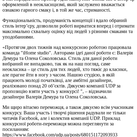
оформлений в неокласицизмі, який заслужено вважається
ознакою гарного смаку і, в той же час, стриманості.
Функціональність, продуманість концепції і вдало обраний
стиль інтер’єру, дозволили роботі вирватися вперед і отримати
максимально схвальну оцінку від людей з різними смаками та
уподобаннями.
«Протягом двох тижнів над конкурсною роботою працювала
команда "iHome studio". Авторами ідеї даної роботи є: Валерія
Демура та Олена Соколовська. Стиль для даної роботи
вибраний не випадково, так як на наш погляд, саме
неокласика – це стиль для тих людей, хто тяжіє до класики,
але прагне йти в ногу з часом. Нашою студією, в якій
працюють молоді початківці, але амбітні дизайнери,
реалізовано понад 20 об’єктів. Дякуємо компанії UDP за
пропозицію взяти участь у конкурсі! ", – відзначили
дизайнери Валерія Демура та Олена Соколовська.
Ми щиро вітаємо переможця, а також дякуємо всім учасникам
конкурсу. Ваша участь і творчі рішення радували не тільки
читачів Facebook, але і колектив компанії UDP. Приклад
конкурсної роботи-переможця можна переглянути за
посиланням:
https://www.facebook.com/udp.ua/posts/680151172093933