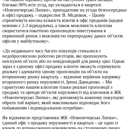
близько 90% всіх угод, що укладаються в кварталі
«Новопечерські Липки», припадатиме на угоди безпосередньо
в офісі продажу, – підкреслює В. Мєдніков. – Цьому
сприятимуть висока кількість візитів в офіс продажів (щодня
новими є 2-3 відвідувача), а також можливість клієнтам
скористатися пакетною пропозицією інвестування в
первинний ринок з можливістю перепродажу даних об’єктів
офісом у майбутньому».
«До недавнього часу багато покупців стикалися з
недобросовісною роботою ріелторів, які пропонують
неіснуючі об’єкти або по невідповідній для ринку ціні. Однак
зараз у єдиному офісі продажу клієнти зможуть отримувати
реальну і адекватну цінову пропозицію на об’єкти на
вторинному ринку кварталу, – відзначає керівник напрямку
вторинного ринку нерухомості, Ірина Давиденко. – Ми
гарантуємо нашим клієнтам тільки реальні пропозиції з
продажу та оренди об’єктів нерухомості від власників в ЖК
«Новопечерські Липки», які допоможуть кожному покупцеві
обрати той варіант, який максимально відповідає його
побажанням і індивідуальним потребам».
Як відзначили представники ЖК «Новопечерські Липки»,
єдиний офіс з продажу нерухомості в кварталі – це один із
кроків до впровадження нововведень на столичному ринку