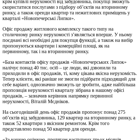
крім купівлі нерухомості від забудовника, покупці зможуть
скористатися послугами з підбору об’єктів на вторинному
ринку, а також оренди квартир та нежитлових приміщень у
кварталі «Новопечерські Липки».
Офіс продажу житлового комплексу такого типу на
столичному ринку нерухомості з’являється вперше. У ньому
поєднані всі необхідні для покупця функції, а також на вибір
пропонуються квартири і комерційні площі, як на
первинному, так і на вторинному ринку.
«База контактів офісу продажів «Новопечерських Липок»
налічує понад 40 тис. осіб – це люди, які дзвонили та
приходили в офіс продажів, ті, кому цікава якісна нерухомість.
Тепер клієнти, які раніше не змогли підібрати підходящий для
себе варіант, однозначно зможуть це зробити, адже найбільша
пропозиція нерухомості кварталу зібрана в нашому офісі
продажів, – зазначив керівник напрямку первинної
нерухомості, Віталій Мєдніков.
На сьогоднішній день офіс продажів пропонує понад 275
об’єктів від забудовника, 129 квартир на вторинному ринку, а
також 52 квартири з якісним ремонтом. Крім того
представлено понад 50 квартир для оренди.
«За нашою оцінкою, протягом наступних трьох місяців,