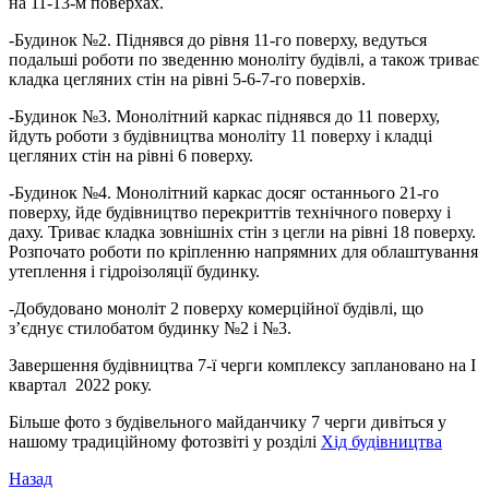
на 11-13-м поверхах.
-Будинок №2. Піднявся до рівня 11-го поверху, ведуться
подальші роботи по зведенню моноліту будівлі, а також триває
кладка цегляних стін на рівні 5-6-7-го поверхів.
-Будинок №3. Монолітний каркас піднявся до 11 поверху,
йдуть роботи з будівництва моноліту 11 поверху і кладці
цегляних стін на рівні 6 поверху.
-Будинок №4. Монолітний каркас досяг останнього 21-го
поверху, йде будівництво перекриттів технічного поверху і
даху. Триває кладка зовнішніх стін з цегли на рівні 18 поверху.
Розпочато роботи по кріпленню напрямних для облаштування
утеплення і гідроізоляції будинку.
-Добудовано моноліт 2 поверху комерційної будівлі, що
з’єднує стилобатом будинку №2 і №3.
Завершення будівництва 7-ї черги комплексу заплановано на I
квартал 2022 року.
Більше фото з будівельного майданчику 7 черги дивіться у
нашому традиційному фотозвіті у розділі
Хід будівництва
Назад