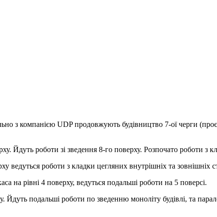
льно з компанією UDP продовжують будівництво 7-ої черги (проєк
ху. Йдуть роботи зі зведення 8-го поверху. Розпочато роботи з кл
рху ведуться роботи з кладки цегляних внутрішніх та зовнішніх ст
а на рівні 4 поверху, ведуться подальші роботи на 5 поверсі.
. Йдуть подальші роботи по зведенню моноліту будівлі, та паралел