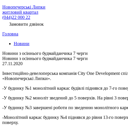
Новопечерські Липки
житловий квартал
(044)22 000 22
Замовити дзвінок
Головна
Новини
Новини з осіннього будмайданчика 7 черги
Новини з осіннього будмайданчика 7 черги
27.11.2020
Інвестиційно-девелоперська компанія City One Development спі
«Новопечерські Липки».
-У будинку №1 монолітний каркас будівлі піднявся до 7-го повер
-У будинку №2 моноліт зведений до 5 поверхів. На рівні 3 пове
-У будинку №3 завершені роботи по зведенню монолітного каркас
-Монолітний каркас будинку №4 піднявся до рівня 13-го поверху
поверху.