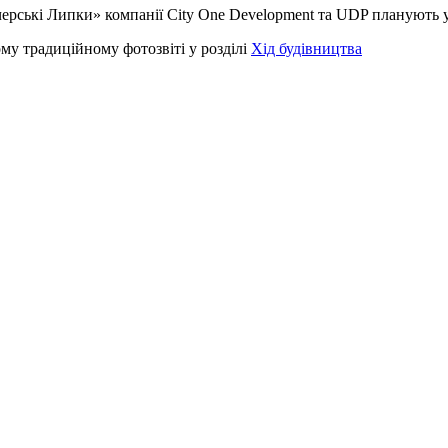
рські Липки» компанії City One Development та UDP планують у 
му традиційному фотозвіті у розділі
Хід будівництва