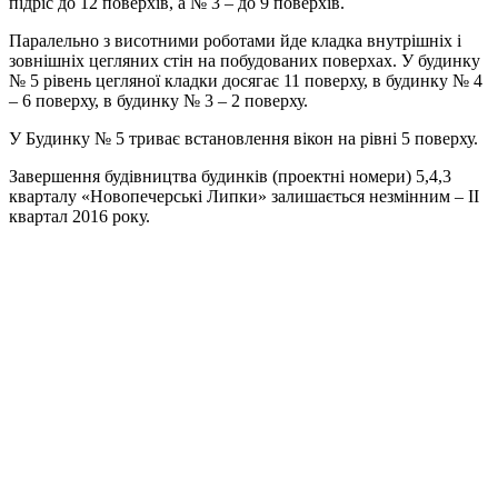
підріс до 12 поверхів, а № 3 – до 9 поверхів.
Паралельно з висотними роботами йде кладка внутрішніх і
зовнішніх цегляних стін на побудованих поверхах. У будинку
№ 5 рівень цегляної кладки досягає 11 поверху, в будинку № 4
– 6 поверху, в будинку № 3 – 2 поверху.
У Будинку № 5 триває встановлення вікон на рівні 5 поверху.
Завершення будівництва будинків (проектні номери) 5,4,3
кварталу «Новопечерські Липки» залишається незмінним – II
квартал 2016 року.