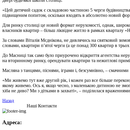
двері будь-якої школи столиці.
«Цей дитячий садок є складовою частиною 5 черги будівництва,
підвищеним попитом, оскільки входять в абсолютно новий форм
Для ринку столиці це новий формат нерухомості, однак, широко 
власників квартир – більш ліквідне житло в рамках кварталу «
За словами Віталія Мєднікова, не дивлячись на святковий зимов
словами, квартири п’ятої черги (а це понад 300 квартир в трьох
До Масниці так само було приурочено відкриття агентства неру
на вторинному ринку, орендувати квартири та нежитлові приміщ
Масляна з танцями, піснями, іграми і, безсумнівно, – смачними
«Ми живемо тут вже другий рік, і кожен раз все більше переко
якому живемо. Ось я, якщо чесно, з маленькою дитиною не змогл
хіба не диво? Ми з дітками в захваті», – поділилася враження
Назад
Наші Контакти
Адреса: