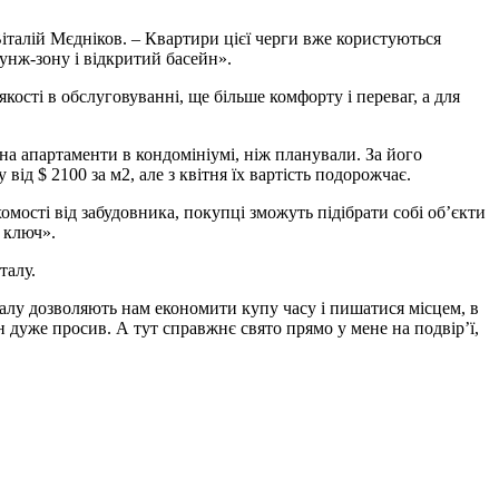
італій Мєдніков. – Квартири цієї черги вже користуються
унж-зону і відкритий басейн».
ості в обслуговуванні, ще більше комфорту і переваг, а для
на апартаменти в кондомініумі, ніж планували. За його
ід $ 2100 за м2, але з квітня їх вартість подорожчає.
ості від забудовника, покупці зможуть підібрати собі об’єкти
 ключ».
талу.
талу дозволяють нам економити купу часу і пишатися місцем, в
н дуже просив. А тут справжнє свято прямо у мене на подвір’ї,