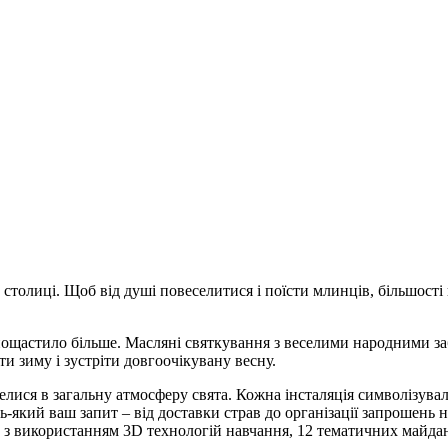
толиці. Щоб від душі повеселитися і поїсти млинців, більшості 
щастило більше. Масляні святкування з веселими народними заб
ти зиму і зустріти довгоочікувану весну.
лелися в загальну атмосферу свята. Кожна інсталяція символізув
-який ваш запит – від доставки страв до організації запрошень н
 з використанням 3D технологій навчання, 12 тематичних майдан