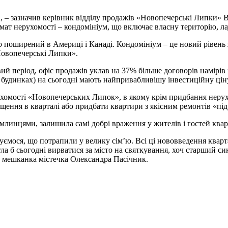
 – зазначив керівник відділу продажів «Новопечерські Липки» В
ат нерухомості – кондомініум, що включає власну територію, ла
поширений в Америці і Канаді. Кондомініум – це новий рівень як
Новопечерські Липки».
ий період, офіс продажів уклав на 37% більше договорів намірів 
 будинках) на сьогодні мають найпривабливішу інвестиційну ціну в
хомості «Новопечерських Липок», в якому крім придбання нерухом
ення в кварталі або придбати квартири з якісним ремонтів «під
 млинцями, залишила самі добрі враження у жителів і гостей квар
нуємося, що потрапили у велику сім’ю. Всі ці нововведення квар
а б сьогодні вирватися за місто на святкування, хоч старший си
ми мешканка містечка Олександра Пасічник.