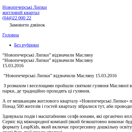
Новопечерські Липки
житловий квартал
(044)22 000 22
Замовити дзвінок
Головна
Без рубрики
“Новопечерські Липки” відзначили Масляну
“Новопечерські Липки” відзначили Масляну
15.03.2016
“Новопечерські Липки” відзначили Масляну 15.03.2016
З розмахом і веселощами пройшли святкові гуляння Масляної в с
парки, де традиційно проходять ці гуляння.
А от мешканцям житлового кварталу «Новопечерські Липки» по
Понад 500 жителів і гостей кварталу зібралися тут, аби проводи
Здивувала подія і масштабними селфі-зонами, які органічно вп
Сервіс від міжнародної компанії (який безкоштовно виконає будь
формату LeapKids, який включає прогресивну дошкільну освіту