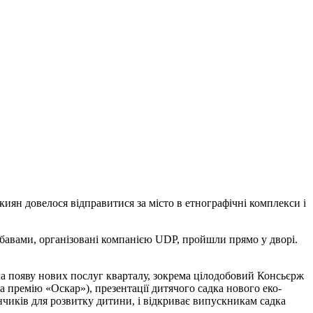
киян довелося відправитися за місто в етнографічні комплекси і
авами, організовані компанією UDP, пройшли прямо у дворі.
ала появу нових послуг кварталу, зокрема цілодобовий Консьєрж
а премію «Оскар»), презентації дитячого садка нового еко-
чиків для розвитку дитини, і відкриває випускникам садка