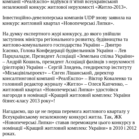
компанії «РеалЕкспо» відбувся п’ятий всеукраїнський
незалежний конкурс житлової нерухомості «Житло-2013».
Інвестиційно-девелоперська компанія UDP знову заявила на
конкурс житловий квартал «Новопечерські Липки».
На думку експертного журі конкурсу, до якого увійшли
заступник міністра регіонального розвитку, будівництва та
житлово-комунального господарства України – Дмитро
Ісаєнко, Голова Конфедерації будівельників України – Лев
Парцхаладзе, Президент Асоціації «Земельна спілка України»
– Андрій Кошиль, президент Асоціації фахівців з нерухомості
(ріелторів) України – Сергій Злидень, гендиректор інституту
«Міськцівільпроект» – Євген Лішанський, директор
консалтингової компанії «РеалЕкспо» – Віктор Коваленко та
головний редактор журналу «Житло» – Олеся Капченко, –
житловий квартал «Новопечерські Липки» удостоївся
нагороди в номінації «Кращий житловий комплекс України
бізнес-класу 2013 року»!
Нагадаємо, що це не перша перемога житлового кварталу у
Всеукраїнському незалежному конкурсі житла. Так, ЖК
«Новопечерські Липки» ставав переможцем цього конкурсу в
номінації «Кращий житловий комплекс України» в 2010 і 2012
роках.