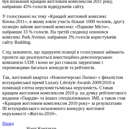
був визнаний кращим житловим комплексом 2011 року,
набравши 45% голосів відвідувачів сайту.
У голосуванні на тему «Кращий житловий комплекс
Києва-2011», в якому взяли участь більше 1000 чоловік, другу
позицію зайняв житловий комплекс «Паркове Місто»,
набравши 33 % голосів. На третій сходинці опинився
комплекс Park Avenue, набравши 3% голосів користувачів
сайту Building.
Слід зазначити, що лідируючі позиції в голосуванні займають
проекти що реалізуються інвестиційно-девелоперською
компанією UDP, і вони не раз ставали лауреатами і
переможцями багатьох конкурсів та рейтингів.
Так, житловий квартал «Новопечерські Липки» є фіналістом
всеукраїнської премії Luxury Lifestyle Awards 2009/2010 в
номінації елітна нерухомість/міська нерухомість. Ставав
кращим житловим комплексом 2010 р. на думку рейтингового
видання «Гвардія» та інших спеціалізованих ЗМІ, а також став
«Кращим житловим комплексом 2010 року» за результатами
ІІІ всеукраїнського незалежного конкурсу житлової
нерухомості «Житло-2010».
Назад
Наші Контакти