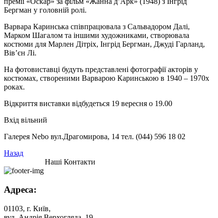
премії «Оскар» за фільм «Жанна д’Арк» (1948) з Інгрід
Бергман у головній ролі.
Варвара Каринська співпрацювала з Сальвадором Далі,
Марком Шагалом та іншими художниками, створювала
костюми для Марлен Дітріх, Інгрід Бергман, Джуді Гарланд,
Вів’єн Лі.
На фотовиставці будуть представлені фотографії акторів у
костюмах, створеними Варварою Каринською в 1940 – 1970х
роках.
Відкриття виставки відбудеться 19 вересня о 19.00
Вхід вільний
Галерея Nebo вул.Драгомирова, 14 тел. (044) 596 18 02
Назад
Наші Контакти
Адреса:
01103, г. Київ,
вул. Андрія Верхогляда, 19