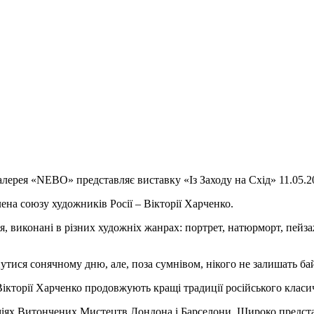
лерея «NEBO» представляє виставку «Із Заходу на Схід» 11.05.2
ена союзу художників Росії – Вікторії Харченко.
я, виконані в різних художніх жанрах: портрет, натюрморт, пей
нутися сонячному дню, але, поза сумнівом, нікого не залишать б
и Вікторії Харченко продовжують кращі традиції російського клас
іях Витончених Мистецтв Лондона і Барселони. Широко представле