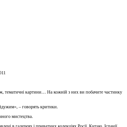
011
заж, тематичні картини… На кожній з них ви побачите частинку
айдужим», – говорять критики.
ичного мистецтва.
ні в галереях і приватних колекціях Росії, Китаю, Іспанії,