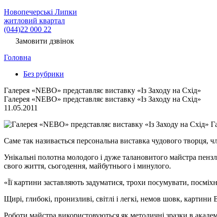
Новопечерські Липки
житловий квартал
(044)22 000 22
Замовити дзвінок
Головна
Без рубрики
Галерея «NEBO» представляє виставку «Із Заходу на Схід»
Галерея «NEBO» представляє виставку «Із Заходу на Схід»
11.05.2011
Га
Саме так називається персональна виставка чудового творця, чл
Унікальні полотна молодого і дуже талановитого майстра пензл
свого життя, сьогодення, майбутнього і минулого.
«Її картини заставляють задуматися, трохи посумувати, посміх
Щирі, глибокі, пронизливі, світлі і легкі, немов шовк, картин
Роботи майстра використовуються як методичні зразки в академ