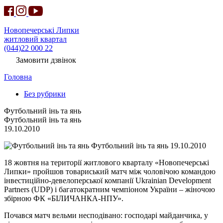
Новопечерські Липки
житловий квартал
(044)22 000 22
Замовити дзвінок
Головна
Без рубрики
Футбольний інь та янь
Футбольний інь та янь
19.10.2010
Футбольний інь та янь 19.10.2010
18 жовтня на території житлового кварталу «Новопечерські
Липки» пройшов товариський матч між чоловічою командою
інвестиційно-девелоперської компанії Ukrainian Development
Partners (UDP) і багатократним чемпіоном України – жіночою
збірною ФК «БІЛИЧАНКА-НПУ».
Почався матч вельми несподівано: господарі майданчика, у