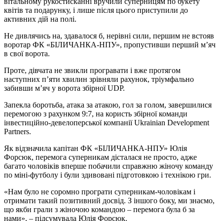
вітальному рукостисканні вручили суперницям по букету
квітів та подарунку, і лише після цього приступили до
активних дій на полі.
Не дивлячись на, здавалося б, нерівні сили, першим не встояв
воротар ФК «БІЛИЧАНКА-НПУ», пропустивши перший м’яч
в свої ворота.
Проте, дівчата не звикли програвати і вже протягом
наступних п’яти хвилин зрівняли рахунок, тріумфально
забивши м’яч у ворота збірної UDP.
Запекла боротьба, атака за атакою, гол за голом, завершилися
перемогою з рахунком 9:7, на користь збірної команди
інвестиційно-девелоперської компанії Ukrainian Development
Partners.
Як відзначила капітан ФК «БІЛИЧАНКА-НПУ» Юлія
Форсюк, перемога суперникам дісталася не просто, адже
багато чоловіків вперше побачили справжню жіночу команду
по міні-футболу і були здивовані підготовкою і технікою гри.
«Нам було не соромно програти суперникам-чоловікам і
отримати такий позитивний досвід. З іншого боку, ми знаємо,
що якби грали з жіночою командою – перемога була б за
нами», – підсумувала Юлія Форсюк.