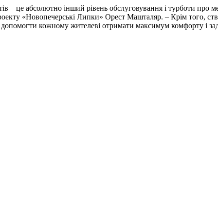
ів – це абсолютно інший рівень обслуговування і турботи про ме
проекту «Новопечерські Липки» Орест Машталяр. – Крім того, ст
 і допомогти кожному жителеві отримати максимум комфорту і з