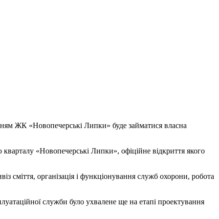
нням ЖК «Новопечерські Липки» буде займатися власна
 кварталу «Новопечерські Липки», офіційне відкриття якого
із сміття, організація і функціонування служб охорони, робота
сплуатаційної служби було ухвалене ще на етапі проектування