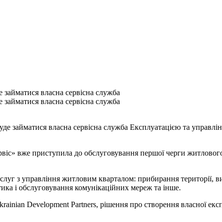
 займатися власна сервісна служба
 займатися власна сервісна служба
Експлуатацією та управлі
рвіс» вже приступила до обслуговування першої черги житлового
луг з управління житловим кварталом: прибирання території, вив
тика і обслуговування комунікаційних мереж та інше.
krainian Development Partners, рішення про створення власної ек