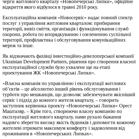
черги житлового кварталу «Новопечерські Липки», офіційне
відкриття якого відбулося в травні 2010 року.
Експлуатаційна компанія «Новосервіс» надає повний спектр
послуг з управління житловим кварталом: прибирання
території, вивіз сміття, організація і функціонування служб
охорони, робота по впорядкуванню і озелененню суспільної
території, профілактика і обслуговування комунікаційних
мереж та інше.
Як відзначають фахівці інвестиційно-девелоперської компанії
Ukrainian Development Partners, рішення про створення власної
експлуатаційної служби було ухвалене ще на етапі
проектування ЖК «Новопечерські Липки».
«Власна компанія по управлінню і експлуатації житлових
об’єктів – це абсолютно інший рівень обслуговування і
турботи про мешканців, що дозволяє забезпечувати якісніший
сервіс і підхід до кожного жителя кварталу, – говорить
заступник керівника проекту «Новопечерські Липки» Орест
Машталяр. – Крім того, створюючи власну компанію по
експлуатації житлового кварталу, нами рухало бажання
надовго зберегти високу якість будинків і допомогти кожному
жителеві отримати максимум комфорту і задоволення від
проживання в «Новопечерських Липках».