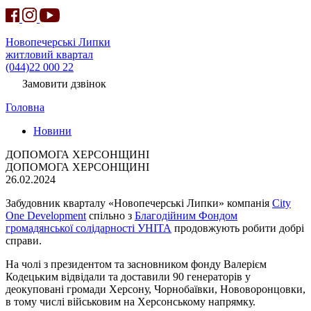
Новопечерські Липки
житловий квартал
(044)22 000 22
Замовити дзвінок
Головна
Новини
ДОПОМОГА ХЕРСОНЩИНІ
ДОПОМОГА ХЕРСОНЩИНІ
26.02.2024
Забудовник кварталу «Новопечерські Липки» компанія
City
One Development
спільно з
Благодійним Фондом
громадянської солідарності УНІТА
продовжують робити добрі
справи.
На чолі з президентом та засновником фонду Валерієм
Кодецьким відвідали та доставили 90 генераторів у
деокуповані громади Херсону, Чорнобаївки, Нововоронцовки,
в тому числі військовим на Херсонському напрямку.