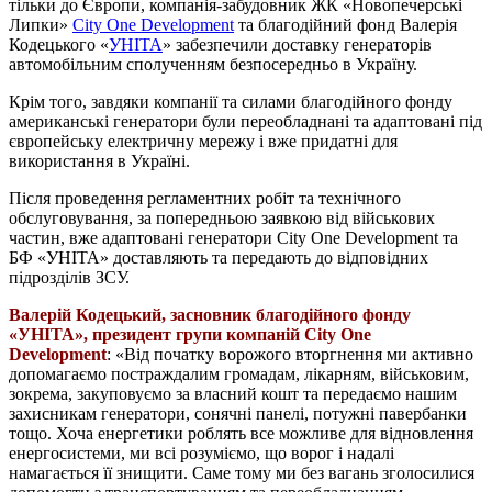
тільки до Європи, компанія-забудовник ЖК «Новопечерські
Липки»
City One Development
та благодійний фонд Валерія
Кодецького «
УНІТА
» забезпечили доставку генераторів
автомобільним сполученням безпосередньо в Україну.
Крім того, завдяки компанії та силами благодійного фонду
американські генератори були переобладнані та адаптовані під
європейську електричну мережу і вже придатні для
використання в Україні.
Після проведення регламентних робіт та технічного
обслуговування, за попередньою заявкою від військових
частин, вже адаптовані генератори City One Development та
БФ «УНІТА» доставляють та передають до відповідних
підрозділів ЗСУ.
Валерій Кодецький, засновник благодійного фонду
«УНІТА», президент групи компаній City One
Development
: «Від початку ворожого вторгнення ми активно
допомагаємо постраждалим громадам, лікарням, військовим,
зокрема, закуповуємо за власний кошт та передаємо нашим
захисникам генератори, сонячні панелі, потужні павербанки
тощо. Хоча енергетики роблять все можливе для відновлення
енергосистеми, ми всі розуміємо, що ворог і надалі
намагається її знищити. Саме тому ми без вагань зголосилися