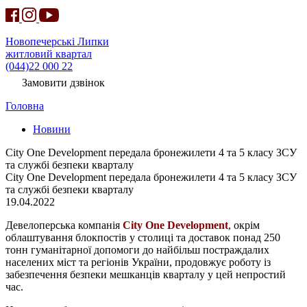
Новопечерські Липки
житловий квартал
(044)22 000 22
Замовити дзвінок
Головна
Новини
City One Development передала бронежилети 4 та 5 класу ЗСУ
та службі безпеки кварталу
City One Development передала бронежилети 4 та 5 класу ЗСУ
та службі безпеки кварталу
19.04.2022
Девелоперська компанія
City One Development
, окрім
облаштування блокпостів у столиці та доставок понад 250
тонн гуманітарної допомоги до найбільш постраждалих
населених міст та регіонів України, продовжує роботу із
забезпечення безпеки мешканців кварталу у цей непростий
час.