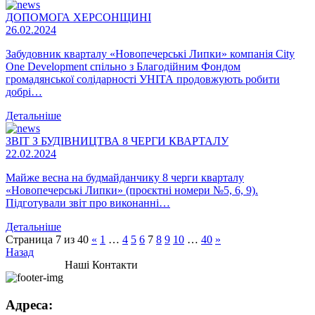
ДОПОМОГА ХЕРСОНЩИНІ
26.02.2024
Забудовник кварталу «Новопечерські Липки» компанія City
One Development спільно з Благодійним Фондом
громадянської солідарності УНІТА продовжують робити
добрі…
Детальніше
ЗВІТ З БУДІВНИЦТВА 8 ЧЕРГИ КВАРТАЛУ
22.02.2024
Майже весна на будмайданчику 8 черги кварталу
«Новопечерські Липки» (проєктні номери №5, 6, 9).
Підготували звіт про виконанні…
Детальніше
Страница 7 из 40
«
1
…
4
5
6
7
8
9
10
…
40
»
Назад
Наші Контакти
Адреса: