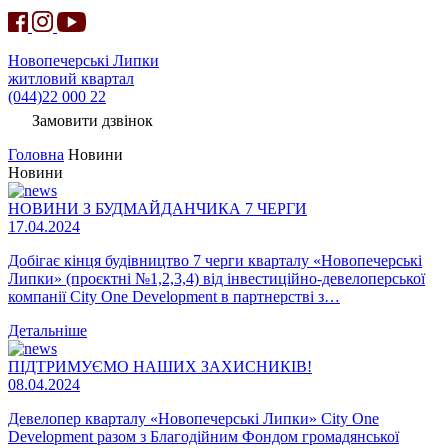
Новопечерські Липки
житловий квартал
(044)22 000 22
Замовити дзвінок
Головна
Новини
Новини
НОВИНИ З БУДМАЙДАНЧИКА 7 ЧЕРГИ
17.04.2024
Добігає кінця будівництво 7 черги кварталу «Новопечерські
Липки» (проєктні №1,2,3,4) від інвестиційно-девелоперської
компанії City One Development в партнерстві з…
Детальніше
ПІДТРИМУЄМО НАШИХ ЗАХИСНИКІВ!
08.04.2024
Девелопер кварталу «Новопечерські Липки» City One
Development разом з Благодійним Фондом громадянської