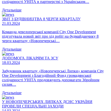
солідарності УНІТА в партнерстві з Українським…
Детальніше
ЗВІТ З БУДІВНИЦТВА 8 ЧЕРГИ КВАРТАЛУ
21.03.2024
Команда девелоперської компанії City One Development
підготувала новий звіт про хід робіт на будмайданчику 8
черги кварталу «Новопечерські…
Детальніше
ДОПОМОГА ЛІКАРЯМ ТА ЗСУ
18.03.2024
Забудовник кварталу «Новопечерські Липки» компанія City
One Development з Благодійний Фонд громадянської
солідарності УНІТА продовжують допомагати Збройним
силам…
Детальніше
У НОВОПЕЧЕРСЬКИХ ЛИПКАХ ДСНС УКРАЇНИ
ПРОВЕЛИ СПЕЦІАЛЬНІ ЗАХОДИ
14.03.2024