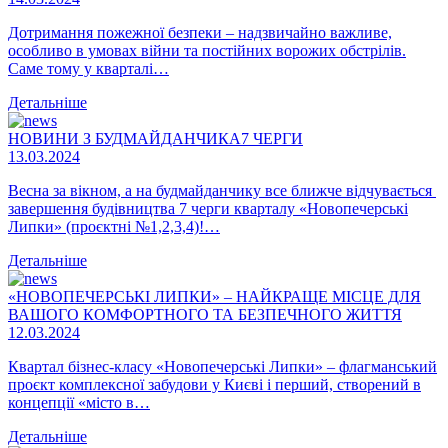
Дотримання пожежної безпеки – надзвичайно важливе,
особливо в умовах війни та постійних ворожих обстрілів.
Саме тому у кварталі…
Детальніше
НОВИНИ З БУДМАЙДАНЧИКА7 ЧЕРГИ
13.03.2024
Весна за вікном, а на будмайданчику все ближче відчувається
завершення будівництва 7 черги кварталу «Новопечерські
Липки» (проєктні №1,2,3,4)!…
Детальніше
«НОВОПЕЧЕРСЬКІ ЛИПКИ» – НАЙКРАЩЕ МІСЦЕ ДЛЯ
ВАШОГО КОМФОРТНОГО ТА БЕЗПЕЧНОГО ЖИТТЯ
12.03.2024
Квартал бізнес-класу «Новопечерські Липки» – флагманський
проєкт комплексної забудови у Києві і перший, створений в
концепції «місто в…
Детальніше