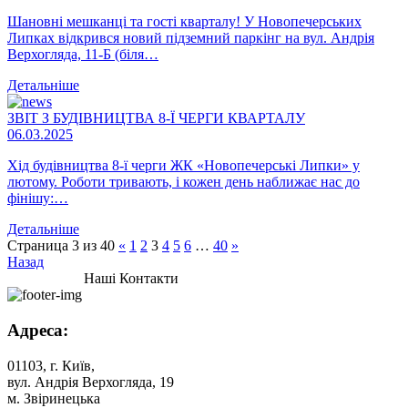
Шановні мешканці та гості кварталу! У Новопечерських
Липках відкрився новий підземний паркінг на вул. Андрія
Верхогляда, 11-Б (біля…
Детальніше
ЗВІТ З БУДІВНИЦТВА 8-Ї ЧЕРГИ КВАРТАЛУ
06.03.2025
Хід будівництва 8-ї черги ЖК «Новопечерські Липки» у
лютому. Роботи тривають, і кожен день наближає нас до
фінішу:…
Детальніше
Страница 3 из 40
«
1
2
3
4
5
6
…
40
»
Назад
Наші Контакти
Адреса:
01103, г. Київ,
вул. Андрія Верхогляда, 19
м. Звіринецька