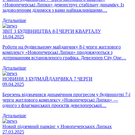
«Новопечерські Липки» демонструє стабільну динаміку. Із
задоволенням ділимося з вами найважливішими…
Детальніше
ЗВІТ З БУДІВНИЦТВА 8-Ї ЧЕРГИ КВАРТАЛУ
16.04.2025
Роботи на будівельному майданчику 8-ї черги житлового
комплексу «Новопечерські Липки» продовжуються з
дотриманням встановленого графіка. Девелопер City One…
Детальніше
НОВИНИ З БУДМАЙДАНЧИКА 7 ЧЕРГИ
09.04.2025
Березень відзначився динамічним прогресом у будівництві 7-ї
черги житлового комплексу «Новопечерські Липки» —
одного з флагманських проєктів девелоперської…
Детальніше
Новий підземний паркінг у Новопечерських Липках
27.03.2025