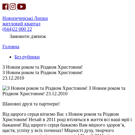
Новопечерські Липки
житловий квартал
(044)22 000 22
Замовити дзвінок
Головна
Без рубрики
З Новим роком та Різдвом Христовим!
З Новим роком та Різдвом Христовим!
23.12.2010
З Новим роком та
Різдвом Христовим! 23.12.2010
Шановні друзі та партнери!
Від щирого серця вітаємо Вас з Новим роком та Різдвом
Христовим! Нехай в 2011 році втіляться в життя всі ваші мрії і
бажання! Від щирого серця бажаємо Вам міцного здоров’я,
щастя, успіху у всіх починах! Міцності духу, творчого