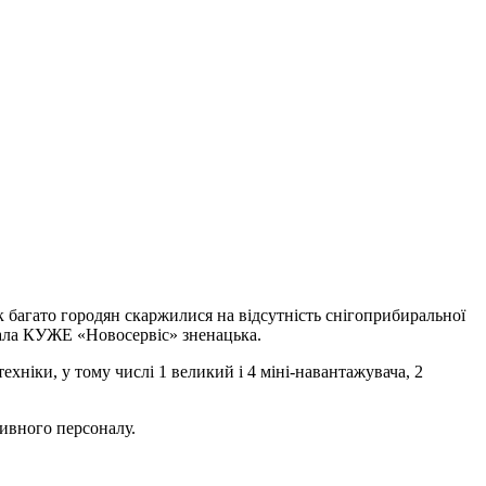
к багато городян скаржилися на відсутність снігоприбиральної
стала КУЖЕ «Новосервіс» зненацька.
ехніки, у тому числі 1 великий і 4 міні-навантажувача, 2
тивного персоналу.