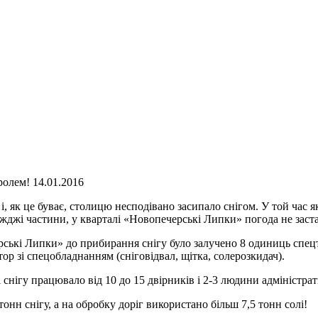
ролем! 14.01.2016
 як це буває, столицю несподівано засипало снігом. У той час я
оїжджі частини, у кварталі «Новопечерські Липки» погода не за
ерські Липки» до прибирання снігу було залучено 8 одиниць спецт
ор зі спецобладнанням (сніговідвал, щітка, солерозкидач).
 снігу працювало від 10 до 15 двірників і 2-3 людини адміністра
тонн снігу, а на обробку доріг використано більш 7,5 тонн солі!