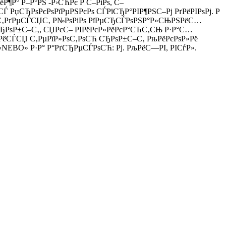
¶Р° Р–Р°РЅ -Р›СЋРє Р С–РіРѕ, С–
 РџСЂРѕРєРѕРїРµРЅРєРѕ СЃРїСЂР°РІР¶РЅС–Рј РґРёРІРѕРј. Р
ЏС‚РґРµСЃСЏС‚ Р№РѕРіРѕ РїРµСЂСЃРѕРЅР°Р»СЊРЅРёС…
5 СЂРѕР±С–С‚, СЏРєС– РІРёРєР»РёРєР°СЋС‚СЊ Р·Р°С…
РёСЃСЏ С‚РµРїР»РѕС‚РѕСЋ СЂРѕР±С–С‚ РњРёРєРѕР»Рё
 «NEBO» Р·Р° Р°РґСЂРµСЃРѕСЋ: Рј. РљРёС—РІ, РІСѓР».