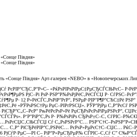
 «Сонце Півдня»
 «Сонце Півдня»
Арт-галерея «NEBO» в «Новопечерських Липк
РјСѓ РєРІР°СЂС‚Р°Р»С– «РќРѕРІРѕРїРµС‡РµСЂСЃСЊРєС– Р›Рё
РєРѕР¶РµРЅ РјС–Рі РѕР·РЅР°Р№РѕРјРёС‚РёСЃСЏ Р· СѓРЅС–РєР
¶Рµ Р· 12 Р»РёСЃС‚РѕРїР°РґР°, РЅРµР·РІР°Р¶Р°СЋС‡Рё РЅР° 
РёС‚Рё «РЎРѕРЅС†Рµ РџС–РІРґРЅСЏ». РЎР°РјРµ С‚Р°РєСѓ РЅР°
 РіСЂР°С„С–РєР° РњРёРєРѕР»Рё РџСЂРѕРєРѕРїРµРЅРєР°, СЏР
ЃСЃРѕ». Р‘Р°РіР°С‚Рѕ Р· Р№РѕРіРѕ СЂРѕР±С–С‚ СѓРІС–Р№С€
°С…РѕРґСЏС‚СЊСЃСЏ Сѓ С„РѕРЅРґР°С… РЅР°С†С–РѕРЅР°Р»С
С… С‚Р° РїСЂРёРІР°С‚РЅРёС… РєРѕР»РµРєС†С–СЏС… РќС–Рј
јСѓР·РµС—РІ С– РіР°Р»РµСЂРµР№ СЃРІС–С‚Сѓ С” С‰Р°СЃР»