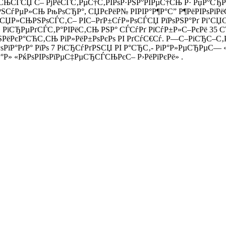
СЊСЃСЏ С– РјРёСЃС‚РµС†С‚РІРѕР·РЅР°РІРµС†СЊ Р· РџР°СЂРёР
СѓРµР»СЊ РњРѕСЂР°, СЏРєРёР№ РІРІР°Р¶Р°С” Р¶РёРІРѕРїРёСЃ
–СЏР»СЊРЅРѕСЃС‚С– РІС–РґР±СѓР»РѕСЃСЏ РїРѕРЅР°Рґ Рї’С
ѕСЂ РїСЂРµРґСЃС‚Р°РІРёС‚СЊ РЅР° СЃСѓРґ РїСѓР±Р»С–РєРё 3
ЅРёРєР°СЋС‚СЊ РіР»РёР±РѕРєРѕ РІ РґСѓС€Сѓ. Р—С–РіСЂС–С‚
РѕРїР°РґР° РїРѕ 7 РіСЂСѓРґРЅСЏ РІ Р°СЂС‚- РіР°Р»РµСЂРµС—
Р°Р» «РќРѕРІРѕРїРµС‡РµСЂСЃСЊРєС– Р›РёРїРєРё» .