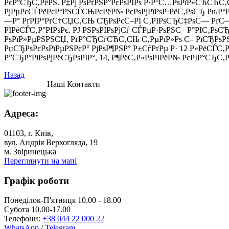
РєР°СЂС‚РёРЅ. Р‡Рј РѕРґРЅР°РєРѕРІРѕ Р·Р°С…РѕРїР»СЋСЋС‚
РјРµРєСЃРёРєР°РЅСЃСЊРєРёР№ РєРѕРјРїРѕР·РёС‚РѕСЂ РњР°РЅ
—Р° РґРІР°РґС†СЏС‚СЊ СЂРѕРєС–РІ С‚РІРѕСЂС‡РѕС— РґС
РІРёСЃС‚Р°РІРѕРє. РЈ РЅРѕРІРѕРјСѓ СЃРµР·РѕРЅС– Р°РІС‚Р
РѕРїР»РµРЅРЅСЏ, РґР°СЂСѓСЋС‚СЊ С‚РµРїР»Рѕ С– РїСЂРѕР
РџСЂРѕРєРѕРїРµРЅРєР° РјРѕР¶РЅР° Р±СѓРґРµ Р· 12 Р»РёСЃС‚
Р”СЂР°РіРѕРјРёСЂРѕРІР°, 14, Р¶РёС‚Р»РѕРІРёР№ РєРІР°СЂС‚
Назад
Наші Контакти
Адреса:
01103, г. Київ,
вул. Андрія Верхогляда, 19
м. Звіринецька
Переглянути на мапі
Графік роботи
Понеділок-П'ятниця 10.00 - 18.00
Субота 10.00-17.00
Телефони:
+38 044 22 000 22
WhatsApp
/
Telegram