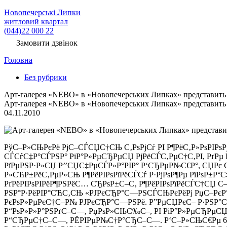
Новопечерські Липки
житловий квартал
(044)22 000 22
Замовити дзвінок
Головна
Без рубрики
Арт-галерея «NEBO» в «Новопечерських Липках» представить
Арт-галерея «NEBO» в «Новопечерських Липках» представить
04.11.2010
РўС–Р»СЊРєРё РјС–СЃСЏС†СЊ С‚РѕРјСѓ РІ Р¶РёС‚Р»РѕРІРѕ
СЃСѓС‡Р°СЃРЅР° РіР°Р»РµСЂРµСЏ РјРёСЃС‚РµС†С‚РІ, РґРµ 
РїРµРЅР·Р»СЏ Р’’СЏС‡РµСЃР»Р°РІР° Р‘СЂРµР№С€Р°, СЏРє СѓР
Р»СЋР±РёС‚РµР»СЊ Р¶РёРІРѕРїРёСЃСѓ Р·РјРѕР¶Рµ РїРѕР±Р°С‡
РґРёРІРѕРІРёР¶РЅРёС… СЂРѕР±С–С‚ Р¶РёРІРѕРїРёСЃС†СЏ С–
РЅР°Р·РёРІР°СЋС‚СЊ «РЈРєСЂР°С—РЅСЃСЊРєРёРј РџС–РєР°С
РєРѕР»РµРєС†С–Р№ РЈРєСЂР°С—РЅРё. Р”РµСЏРєС– Р·РЅР
Р“РѕР»Р»Р°РЅРґС–С—, РџРѕР»СЊС‰С–, РІ РіР°Р»РµСЂРµСЏ
Р“СЂРµС†С–С—, РЁРІРµР№С†Р°СЂС–С—. Р‘С–Р»СЊС€Рµ 66 Р