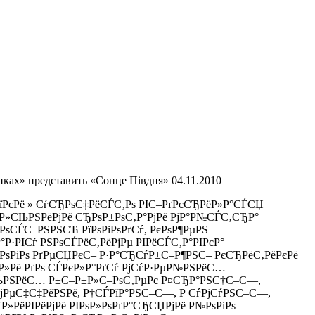
ах» представить «Сонце Півдня» 04.11.2010
РїРєРё » СѓСЂРѕС‡РёСЃС‚Рѕ РІС–РґРєСЂРёР»Р°СЃСЏ
°Р»СЊРЅРёРјРё СЂРѕР±РѕС‚Р°РјРё РјР°Р№СЃС‚СЂР°
РѕСЃС–РЅРЅСЋ РїРѕРіРѕРґСѓ, РєРѕР¶РµРЅ
Р·РІСѓ РЅРѕСЃРёС‚РёРјРµ РІРёСЃС‚Р°РІРєР°
єРѕРіРѕ РґРµСЏРєС– Р·Р°СЂСѓР±С–Р¶РЅС– РєСЂРёС‚РёРєРё
Р»Рё РґРѕ СЃРєР»Р°РґСѓ РјСѓР·РµР№РЅРёС…
ЊРЅРёС… Р±С–Р±Р»С–РѕС‚РµРє Р¤СЂР°РЅС†С–С—,
РµС‡С‡РёРЅРё, Р†СЃРїР°РЅС–С—, Р СѓРјСѓРЅС–С—,
РёРІРёРјРё РІРѕР»РѕРґР°СЂСЏРјРё Р№РѕРіРѕ