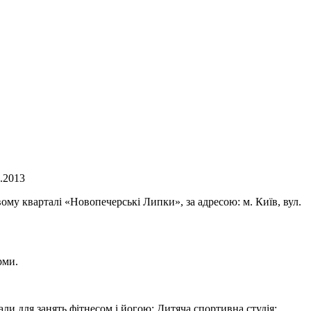
.2013
у кварталі «Новопечерські Липки», за адресою: м. Київ, вул.
рми.
али для занять фітнесом і йогою; Дитяча спортивна студія;