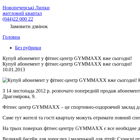
Новопечерські Липки
житловий квартал
(044)22 000 22
Замовити дзвінок
Головна
Без рубрики
Купуй абонемент у фітнес-центр GYMMAXX вже сьогодні!
Купуй абонемент у фітнес-центр GYMMAXX вже сьогодні!
10.01.2013
К
З 14 листопада 2012 р. розпочато попередній продаж абонемен
Драгомірова, 9.
Фітнес центр GYMMAXX – це спортивно-оздоровчий заклад для
Саме тут жителі та гості кварталу можуть отримати повний спе
На трьох поверхах фітнес-центру GYMMAXX є все необхідне дл
Великий басейн для дорослих і маленький для дітей; Сучасні про