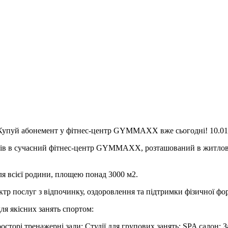
упуй абонемент у фітнес-центр GYMMAXX вже сьогодні! 10.01
тів в сучасний фітнес-центр GYMMAXX, розташований в житловом
 всієї родини, площею понад 3000 м2.
ктр послуг з відпочинку, оздоровлення та підтримки фізичної фо
я якісних занять спортом:
сторі тренажерні зали; Студії для групових занять; SPA салон; З