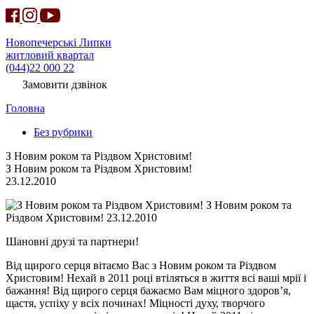
Новопечерські Липки
житловий квартал
(044)22 000 22
Замовити дзвінок
Головна
Без рубрики
З Новим роком та Різдвом Христовим!
З Новим роком та Різдвом Христовим!
23.12.2010
З Новим роком та
Різдвом Христовим! 23.12.2010
Шановні друзі та партнери!
Від щирого серця вітаємо Вас з Новим роком та Різдвом
Христовим! Нехай в 2011 році втіляться в життя всі ваші мрії і
бажання! Від щирого серця бажаємо Вам міцного здоров’я,
щастя, успіху у всіх починах! Міцності духу, творчого